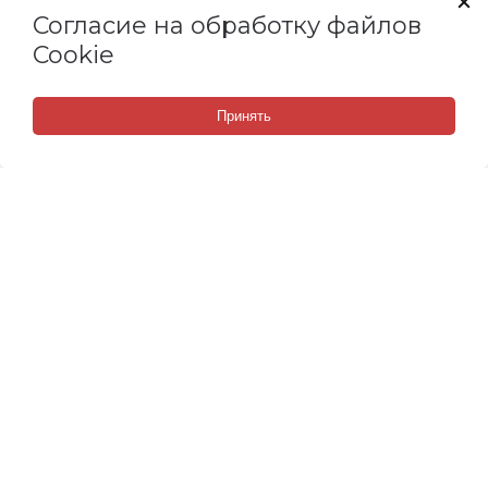
Согласие на обработку файлов
Cookie
Принять
СВЯЗАТЬСЯ С НАМИ
Пункт выдачи заказов: ​Ростов-на-Дону, ул. ​
Малиновского, 3 к1
8 (800) 505 67 14
8 (967) 379 60 59
8 (965) 621 44 24