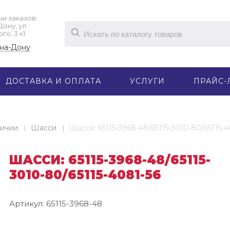
и заказов: ​
ну, ул. ​
о, 3 к1
-на-Дону
ДОСТАВКА И ОПЛАТА
УСЛУГИ
ПРАЙС-
личии
Шасси
Шасси: 65115-3968-48/65115-3010-80/65115-4
ШАССИ: 65115-3968-48/65115-
3010-80/65115-4081-56
Артикул:
65115-3968-48