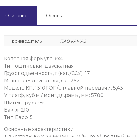
Описание
Отзывы
Производитель:
ПАО КАМАЗ
Колесная формула: 6х4
Тип ошиновки: двускатная
Грузоподъёмность, т (наг./ССУ): 17
Мощность двигателя, л.с.: 292
Модель КП: 1310TOП/о главной передачи: 5,43
V платф, куб.м / монт.дл.рамы, мм: 5780
Шины: грузовые
Бак, л: 210
Тип Евро: 5
Основные характеристики
Двигатель: КАМАЗ 667.511-300 (Euro-5), рядный, 6