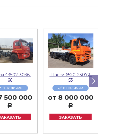
и 43502-3036-
Шасси 6520-23072-
Шасси 430
66
53
69
в наличии
в наличии
в нал
7 500 000
от
8 000 000
от
6 00
Р
Р
Р
ЗАКАЗАТЬ
ЗАКАЗАТЬ
ЗАКАЗ