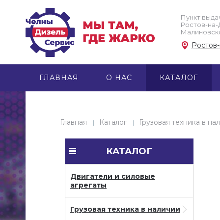
Пункт выдач
Ростов-на-До
Малиновског
Ростов
ГЛАВНАЯ
О НАС
КАТАЛОГ
Главная
Каталог
Грузовая техника в на
КАТАЛОГ
Двигатели и силовые
агрегаты
Грузовая техника в наличии