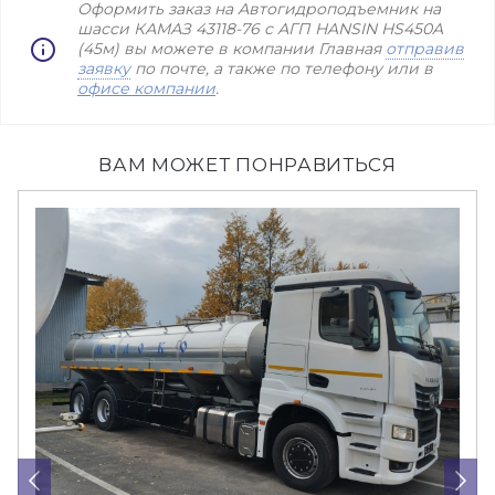
Оформить заказ на Автогидроподъемник на
шасси КАМАЗ 43118-76 с АГП HANSIN HS450A
(45м) вы можете в компании Главная
отправив
заявку
по почте, а также по телефону или в
офисе компании
.
ВАМ МОЖЕТ ПОНРАВИТЬСЯ