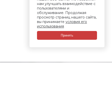
нам улучшать взаимодействие с
пользователями и
обслуживание. Продолжая
просмотр страниц нашего сайта,
вы принимаете
условия его
использования
Принять
СВЯЗАТЬСЯ С НАМИ
Пункт выдачи заказов: ​Ростов-на-Дону, ул. ​
Малиновского, 3 к1