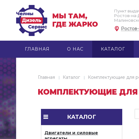
Пункт выдач
Ростов-на-До
Малиновског
Ростов
ГЛАВНАЯ
О НАС
КАТАЛОГ
Главная
Каталог
Комплектующие для р
КОМПЛЕКТУЮЩИЕ ДЛЯ
КАТАЛОГ
Двигатели и силовые
агрегаты