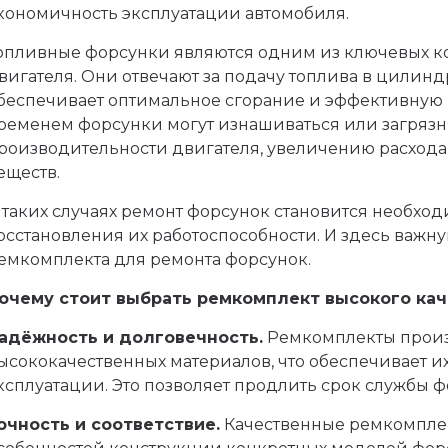
кономичность эксплуатации автомобиля.
опливные форсунки являются одним из ключевых к
вигателя. Они отвечают за подачу топлива в цилиндр
беспечивает оптимальное сгорание и эффективную р
ременем форсунки могут изнашиваться или загрязн
роизводительности двигателя, увеличению расхода
еществ.
 таких случаях ремонт форсунок становится необх
осстановления их работоспособности. И здесь важн
емкомплекта для ремонта форсунок.
очему стоит выбрать ремкомплект высокого кач
адёжность и долговечность.
Ремкомплекты прои
ысококачественных материалов, что обеспечивает и
ксплуатации. Это позволяет продлить срок службы ф
очность и соответствие.
Качественные ремкомплек