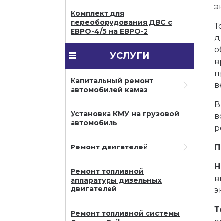
э
Комплект для
переоборудования ДВС с
Т
ЕВРО-4/5 на ЕВРО-2
д
о
УСЛУГИ
в
п
Капитальный ремонт
в
автомобилей камаз
В
Установка КМУ на грузовой
в
автомобиль
р
П
Ремонт двигателей
Н
Ремонт топливной
в
аппаратуры дизельных
двигателей
э
Т
Ремонт топливной системы