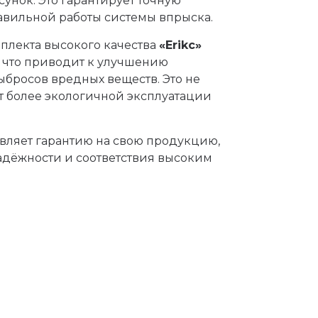
унок. Это гарантирует точную
равильной работы системы впрыска.
лекта высокого качества
«
Erikc»
, что приводит к улучшению
бросов вредных веществ. Это не
ет более экологичной эксплуатации
вляет гарантию на свою продукцию,
адёжности и соответствия высоким