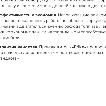
собенностей конструкции конкретных моделей форс
одгонку и совместимость деталей, что важно для п
ффективность и экономия.
Использование ремкомп
озволяет восстановить работоспособность форсунок
инамики двигателя, снижению расхода топлива и вы
олько экономит деньги на топливе, но и способству
втомобиля.
арантия качества.
Производитель
«
Erikc»
предоста
то является дополнительным подтверждением их н
тандартам.