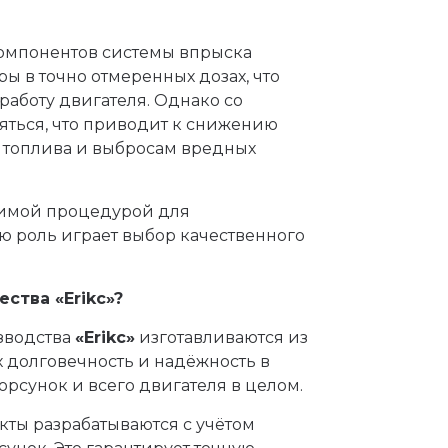
омпонентов системы впрыска
ы в точно отмеренных дозах, что
аботу двигателя. Однако со
яться, что приводит к снижению
 топлива и выбросам вредных
одимой процедурой для
ую роль играет выбор качественного
ества «
Erikc»?
зводства
«
Erikc»
изготавливаются из
х долговечность и надёжность в
орсунок и всего двигателя в целом.
ты разрабатываются с учётом