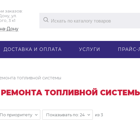
и заказов: ​
ну, ул. ​
о, 3 к1
-на-Дону
ДОСТАВКА И ОПЛАТА
УСЛУГИ
ПРАЙС-
емонта топливной системы
 РЕМОНТА ТОПЛИВНОЙ СИСТЕМ
По приоритету
Показывать по: 24
из
3