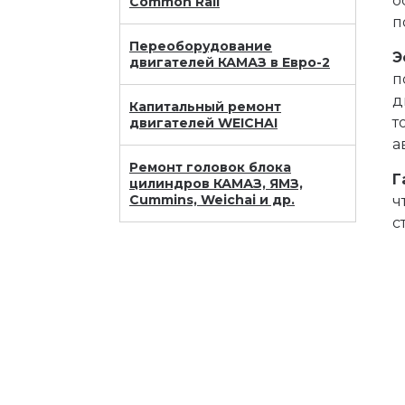
о
Common Rail
п
Переоборудование
Э
двигателей КАМАЗ в Евро-2
п
д
Капитальный ремонт
т
двигателей WEICHAI
а
Ремонт головок блока
Г
цилиндров КАМАЗ, ЯМЗ,
Cummins, Weichai и др.
ч
с