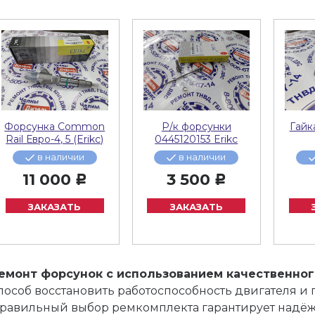
Форсунка Common
Р/к форсунки
Гайк
Rail Евро-4, 5 (Erikc)
0445120153 Erikc
в наличии
в наличии
11 000
3 500
Р
Р
ЗАКАЗАТЬ
ЗАКАЗАТЬ
емонт форсунок с использованием качественно
пособ восстановить работоспособность двигателя и 
равильный выбор ремкомплекта гарантирует надёж