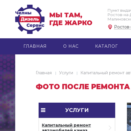
Пункт выдач
Ростов-на-До
Малиновског
Ростов
ГЛАВНАЯ
О НАС
КАТАЛОГ
Главная
Услуги
Капитальный ремонт ав
ФОТО ПОСЛЕ РЕМОНТА
УСЛУГИ
Капитальный ремонт
автомобилей камаз