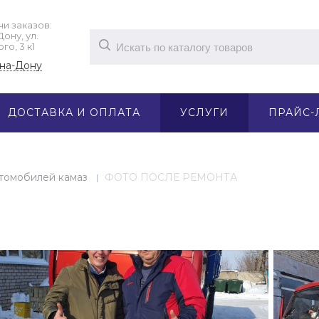
и заказов: ​
ну, ул. ​
о, 3 к1
-на-Дону
ДОСТАВКА И ОПЛАТА
УСЛУГИ
ПРАЙС-
томобилей камаз
ФОТО ПОСЛЕ РЕМОНТА